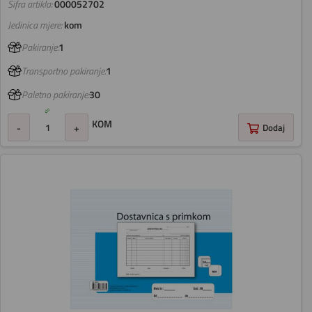
Šifra artikla:
000052702
Jedinica mjere:
kom
Pakiranje:
1
Transportno pakiranje:
1
Paletno pakiranje:
30
KOM
-
+
Dodaj