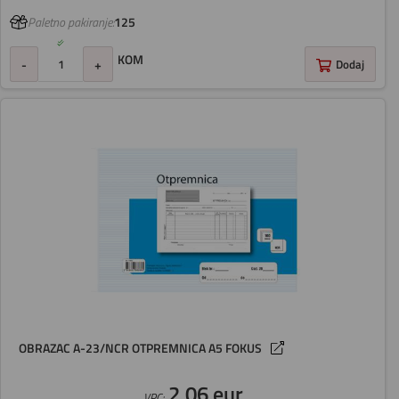
Paletno pakiranje:
125
KOM
-
+
Dodaj
OBRAZAC A-23/NCR OTPREMNICA A5 FOKUS
2,06 eur
VPC: