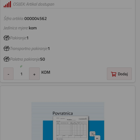
OSIJEK: Artikal dostupan
Šifra artikla:
000004562
Jedinica mjere:
kom
Pakiranje:
1
Transportno pakiranje:
1
Paletno pakiranje:
50
KOM
-
+
Dodaj