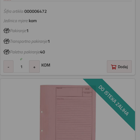
Šifra artikla:
000006472
Jedinica mjere:
kom
Pakiranje:
1
Transportno pakiranje:
1
Paletno pakiranje:
40
KOM
-
+
Dodaj
DO ISTEKA ZALIHA