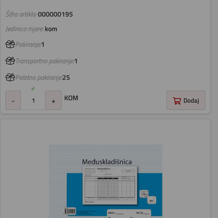
Šifra artikla:
000000195
Jedinica mjere:
kom
Pakiranje:
1
Transportno pakiranje:
1
Paletno pakiranje:
25
KOM
-
+
Dodaj