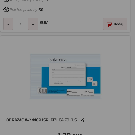
Paletno pakiranje:
50
KOM
-
+
Dodaj
OBRAZAC A-2/NCR ISPLATNICA FOKUS