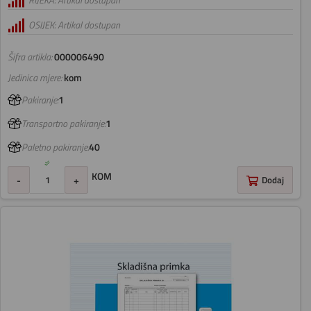
RIJEKA: Artikal dostupan
OSIJEK: Artikal dostupan
Šifra artikla:
000006490
Jedinica mjere:
kom
Pakiranje:
1
Transportno pakiranje:
1
Paletno pakiranje:
40
KOM
-
+
Dodaj