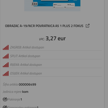
OBRAZAC A-19/NCR POVRATNICA A5 1 PLUS 2 FOKUS
3,27 eur
VPC:
ZAGREB: Artikal dostupan
SPLIT: Artikal dostupan
RIJEKA: Artikal dostupan
OSIJEK: Artikal dostupan
Šifra artikla:
000006499
Jedinica mjere:
kom
Pakiranje:
1
Transportno pakiranje:
1