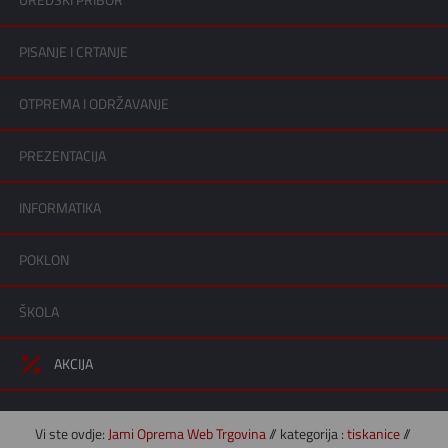
UREDSKI PRIBOR
PISANJE I CRTANJE
OTPREMA I ODRŽAVANJE
PREZENTACIJA
INFORMATIKA
POKLON
ŠKOLA
AKCIJA
Vi ste ovdje:
Jami Oprema Web Trgovina
// kategorija :
tiskanice
//