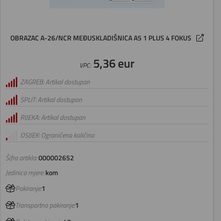
OBRAZAC A-26/NCR MEĐUSKLADIŠNICA A5 1 PLUS 4 FOKUS
5,36 eur
VPC:
ZAGREB: Artikal dostupan
SPLIT: Artikal dostupan
RIJEKA: Artikal dostupan
OSIJEK: Ograničena količina
Šifra artikla:
000002652
Jedinica mjere:
kom
Pakiranje:
1
Transportno pakiranje:
1