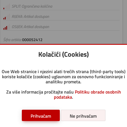
SPLIT: Ograničena količina
RIJEKA: Artikal dostupan
OSIJEK: Artikal dostupan
Šifra artikla:
000052412
Jedinica mjere:
pak
Kolačići (Cookies)
Pakiranje:
1
Transportno pakiranje:
1
Ove Web stranice i njezini alati trećih strana (third-party tools)
koriste kolačiće (cookies) uglavnom za osnovno funkcioniranje i
Paletno pakiranje:
1/20
analitiku prometa.
PAK
-
+
Dodaj
Za više informacija pročitajte našu
Politiku obrade osobnih
podataka
.
Prihvaćam
Ne prihvaćam