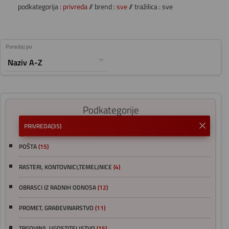
podkategorija :
privreda
// brend :
sve
// tražilica : sve
Poredaj po
Podkategorije
PRIVREDA
(35)
POŠTA
(15)
RASTERI, KONTOVNICI,TEMELJNICE
(4)
OBRASCI IZ RADNIH ODNOSA
(12)
PROMET, GRAĐEVINARSTVO
(11)
TRGOVINA, UGOSTITELJSTVO
(15)