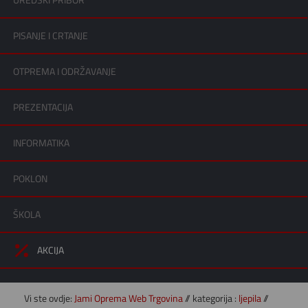
UREDSKI PRIBOR
PISANJE I CRTANJE
OTPREMA I ODRŽAVANJE
PREZENTACIJA
INFORMATIKA
POKLON
ŠKOLA
AKCIJA
Vi ste ovdje:
Jami Oprema Web Trgovina
// kategorija :
ljepila
//