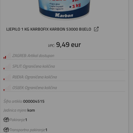
LJEPILO 1 KG KARBOFIX KARBON 53000 BIJELO
9,49 eur
VPC:
ZAGREB: Artikal dostupan
SPLIT: Ograničena količina
RIJEKA: Ograničena količina
OSIJEK: Ograničena količina
Šifra artikla:
000004515
Jedinica mjere:
kom
Pakiranje:
1
Transportno pakiranje:
1