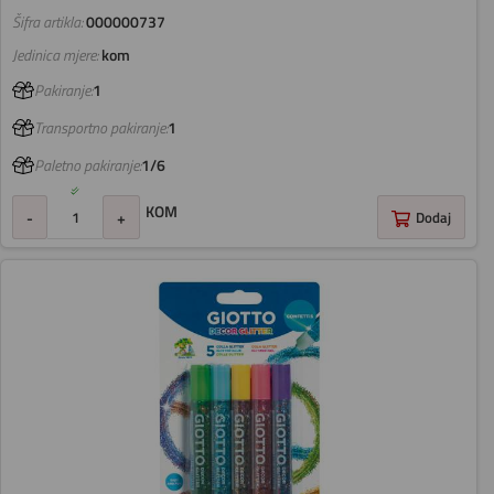
Šifra artikla:
000000737
Jedinica mjere:
kom
Pakiranje:
1
Transportno pakiranje:
1
Paletno pakiranje:
1/6
KOM
-
+
Dodaj