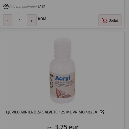
Paletno pakiranje:
1/12
KOM
-
+
Dodaj
LJEPILO AKRILNO ZA SALVETE 125 ML PRIMO 402CA
3,75 eur
VPC: