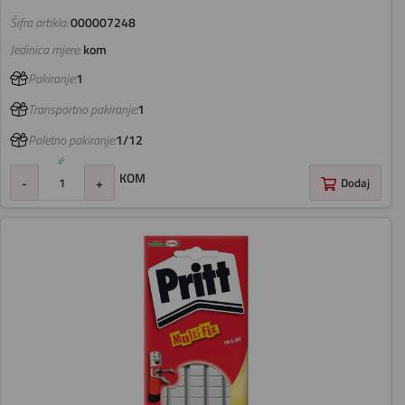
Šifra artikla:
000007248
Jedinica mjere:
kom
Pakiranje:
1
Transportno pakiranje:
1
Paletno pakiranje:
1/12
KOM
-
+
Dodaj