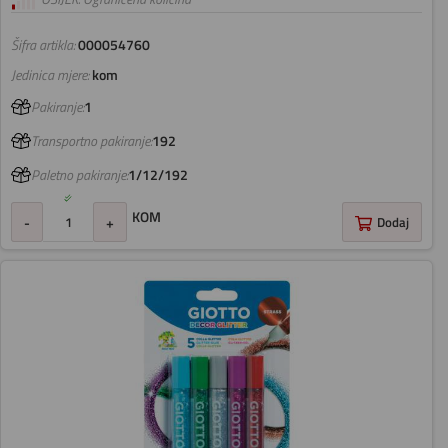
Šifra artikla:
000054760
Jedinica mjere:
kom
Pakiranje:
1
Transportno pakiranje:
192
Paletno pakiranje:
1/12/192
KOM
-
+
Dodaj