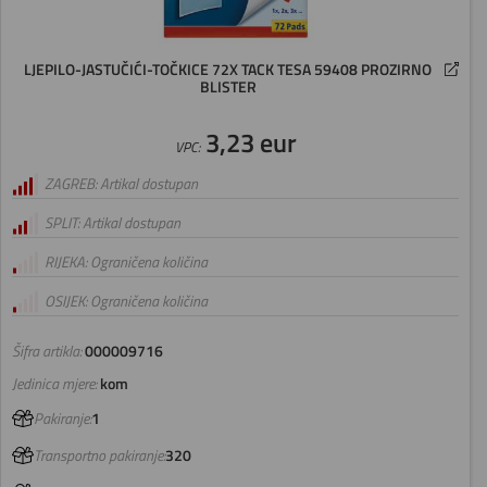
LJEPILO-JASTUČIĆI-TOČKICE 72X TACK TESA 59408 PROZIRNO
BLISTER
3,23 eur
VPC:
ZAGREB: Artikal dostupan
SPLIT: Artikal dostupan
RIJEKA: Ograničena količina
OSIJEK: Ograničena količina
Šifra artikla:
000009716
Jedinica mjere:
kom
Pakiranje:
1
Transportno pakiranje:
320