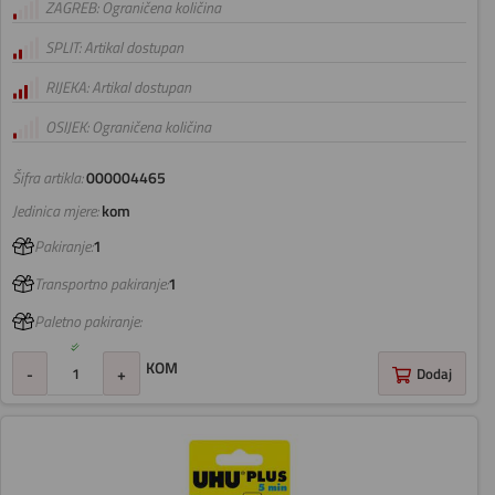
ZAGREB: Ograničena količina
SPLIT: Artikal dostupan
RIJEKA: Artikal dostupan
OSIJEK: Ograničena količina
Šifra artikla:
000004465
Jedinica mjere:
kom
Pakiranje:
1
Transportno pakiranje:
1
Paletno pakiranje:
KOM
-
+
Dodaj