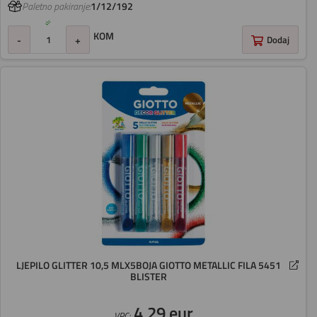
Paletno pakiranje:
1/12/192
KOM
-
+
Dodaj
LJEPILO GLITTER 10,5 MLX5BOJA GIOTTO METALLIC FILA 5451
BLISTER
4,29 eur
VPC: