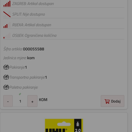
ZAGREB: Artikal dostupan
SPLIT: Nije dostupno
RIJEKA: Artikal dostupan
OSIJEK: Ograničena količina
Šifra artikla:
000055588
Jedinica mjere:
kom
Pakiranje:
1
Transportno pakiranje:
1
Paletno pakiranje:
KOM
-
+
Dodaj