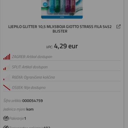
LJEPILO GLITTER 10,5 MLX5BOJA GIOTTO STRASS FILA 5452
BLISTER
4,29 eur
VPC:
ZAGREB: Artikal dostupan
SPLIT: Artikal dostupan
RIJEKA: Ograničena količina
OSIJEK: Nije dostupno
Šifra artikla:
000054759
Jedinica mjere:
kom
Pakiranje:
1