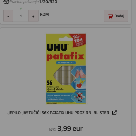
Paletno pakiranje:
1/20/320
KOM
-
+
Dodaj
LJEPILO-JASTUČIĆI 56X PATAFIX UHU PROZIRNI BLISTER
3,99 eur
VPC: