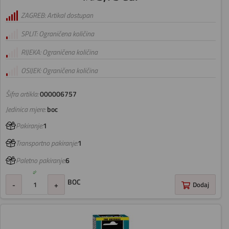
ZAGREB: Artikal dostupan
SPLIT: Ograničena količina
RIJEKA: Ograničena količina
OSIJEK: Ograničena količina
Šifra artikla:
000006757
Jedinica mjere:
boc
Pakiranje:
1
Transportno pakiranje:
1
Paletno pakiranje:
6
BOC
-
+
Dodaj