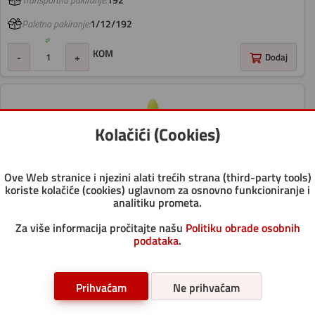
Transportno pakiranje:
192
Paletno pakiranje:
1/12/192
KOM
-
+
Dodaj
Kolačići (Cookies)
Ove Web stranice i njezini alati trećih strana (third-party tools)
koriste kolačiće (cookies) uglavnom za osnovno funkcioniranje i
analitiku prometa.
Za više informacija pročitajte našu
Politiku obrade osobnih
podataka
.
LJEPILO GLITTER GLUE 177 ML UHU CRVENO
Prihvaćam
Ne prihvaćam