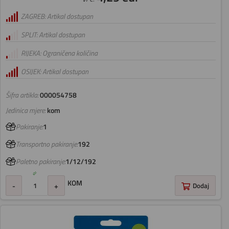
ZAGREB: Artikal dostupan
SPLIT: Artikal dostupan
RIJEKA: Ograničena količina
OSIJEK: Artikal dostupan
Šifra artikla:
000054758
Jedinica mjere:
kom
Pakiranje:
1
Transportno pakiranje:
192
Paletno pakiranje:
1/12/192
KOM
-
+
Dodaj