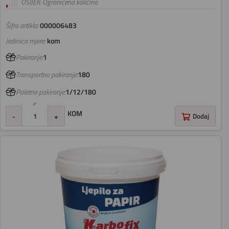
OSIJEK: Ograničena količina
Šifra artikla:
000006483
Jedinica mjere:
kom
Pakiranje:
1
Transportno pakiranje:
180
Paletno pakiranje:
1/12/180
KOM
-
+
Dodaj