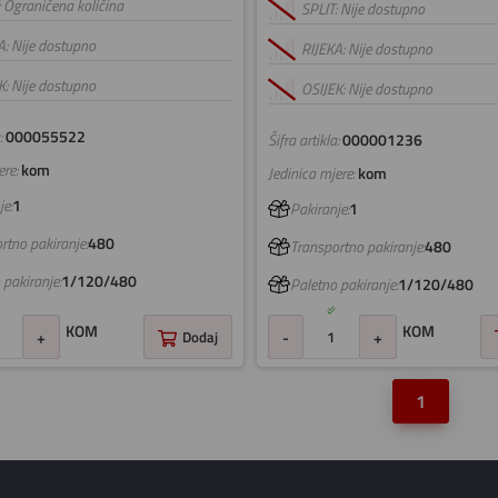
: Ograničena količina
SPLIT: Nije dostupno
A: Nije dostupno
RIJEKA: Nije dostupno
K: Nije dostupno
OSIJEK: Nije dostupno
:
000055522
Šifra artikla:
000001236
re:
kom
Jedinica mjere:
kom
e:
1
Pakiranje:
1
rtno pakiranje:
480
Transportno pakiranje:
480
 pakiranje:
1/120/480
Paletno pakiranje:
1/120/480
KOM
KOM
+
Dodaj
-
+
1