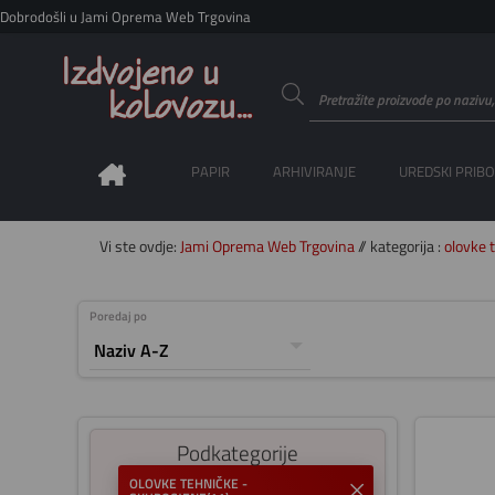
Dobrodošli u Jami Oprema Web Trgovina
PAPIR
ARHIVIRANJE
UREDSKI PRIB
Vi ste ovdje:
Jami Oprema Web Trgovina
// kategorija :
olovke 
Poredaj po
Podkategorije
OLOVKE TEHNIČKE -