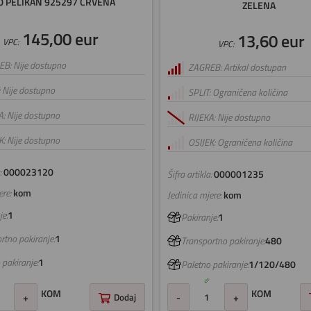
0 PELIKAN 925297 CRVENA
ZELENA
145,00 eur
13,60 eur
VPC:
VPC:
B: Nije dostupno
ZAGREB: Artikal dostupan
: Nije dostupno
SPLIT: Ograničena količina
A: Nije dostupno
RIJEKA: Nije dostupno
K: Nije dostupno
OSIJEK: Ograničena količina
:
000023120
Šifra artikla:
000001235
re:
kom
Jedinica mjere:
kom
e:
1
Pakiranje:
1
rtno pakiranje:
1
Transportno pakiranje:
480
 pakiranje:
1
Paletno pakiranje:
1/120/480
KOM
KOM
+
Dodaj
-
+