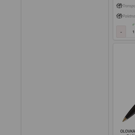
Transpo
Paletno
-
OLOVKA