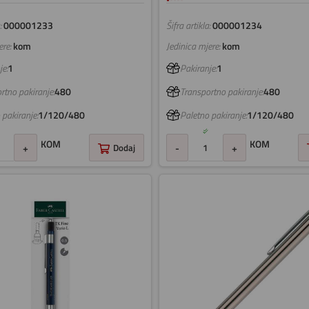
:
000001233
Šifra artikla:
000001234
re:
kom
Jedinica mjere:
kom
e:
1
Pakiranje:
1
rtno pakiranje:
480
Transportno pakiranje:
480
 pakiranje:
1/120/480
Paletno pakiranje:
1/120/480
KOM
KOM
+
Dodaj
-
+