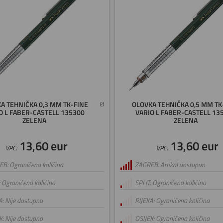
A TEHNIČKA 0,3 MM TK-FINE
OLOVKA TEHNIČKA 0,5 MM TK
O L FABER-CASTELL 135300
VARIO L FABER-CASTELL 13
ZELENA
ZELENA
13,60 eur
13,60 eur
VPC:
VPC:
B: Ograničena količina
ZAGREB: Artikal dostupan
: Ograničena količina
SPLIT: Ograničena količina
A: Nije dostupno
RIJEKA: Ograničena količina
K: Nije dostupno
OSIJEK: Ograničena količina