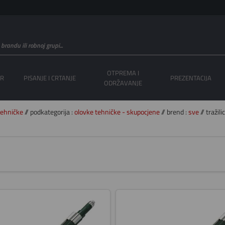
OTPREMA I
OR
PISANJE I CRTANJE
PREZENTACIJA
ODRŽAVANJE
tehničke
// podkategorija :
olovke tehničke - skupocjene
// brend :
sve
// tražili