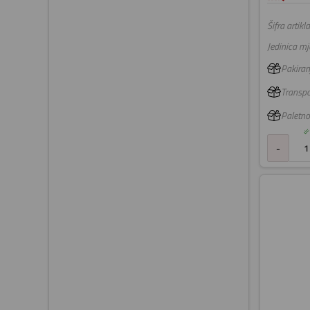
Šifra artikla
Jedinica mje
Pakiranj
Transpo
Paletno
-