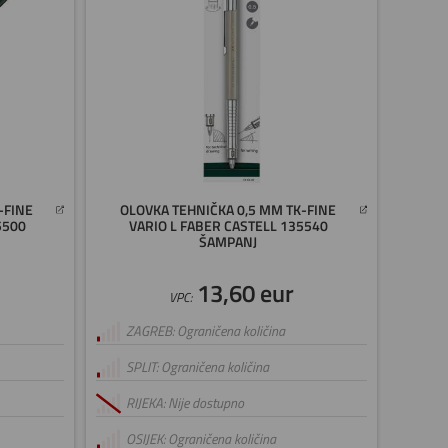
-FINE
OLOVKA TEHNIČKA 0,5 MM TK-FINE
5500
VARIO L FABER CASTELL 135540
ŠAMPANJ
13,60 eur
VPC:
ZAGREB: Ograničena količina
SPLIT: Ograničena količina
RIJEKA: Nije dostupno
OSIJEK: Ograničena količina