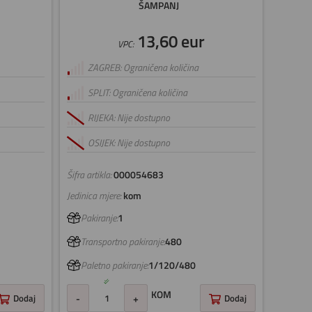
ŠAMPANJ
13,60 eur
VPC:
ZAGREB: Ograničena količina
SPLIT: Ograničena količina
RIJEKA: Nije dostupno
OSIJEK: Nije dostupno
Šifra artikla:
000054683
Jedinica mjere:
kom
Pakiranje:
1
Transportno pakiranje:
480
Paletno pakiranje:
1/120/480
KOM
Dodaj
-
+
Dodaj