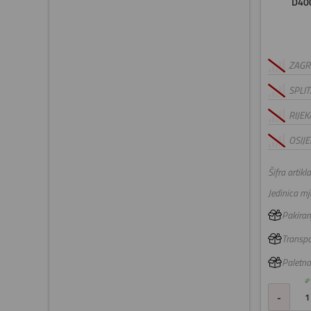
D40
ZAGRE
SPLIT
RIJEK
OSIJE
Šifra artikla
Jedinica mje
Pakiranj
Transpo
Paletno
-