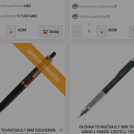
rtno pakiranje:
480
Transportno pakiranje:
1
 pakiranje:
1/120/480
Paletno pakiranje:
1
KOM
KOM
-
+
+
Dodaj
SAMO PO NARUDŽBI
OLOVKA TEHNIČKA 0,7 MM TK
 TEHNIČKA 0,7 MM SOUVERAN
VARIO L FABER-CASTELL 13