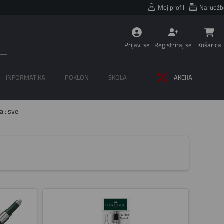
Moj profil
Narudžb
Prijavi se
Registriraj se
Košarica
INFORMATIKA
POKLON
ŠKOLA
AKCIJA
ca : sve