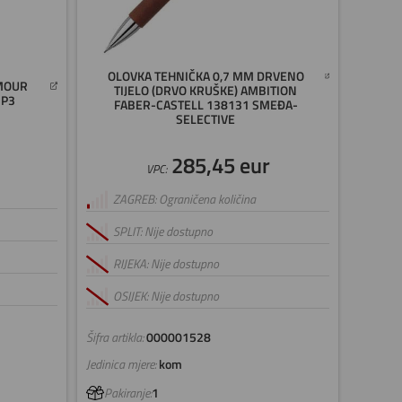
OLOVKA TEHNIČKA 0,7 MM DRVENO
AMOUR
TIJELO (DRVO KRUŠKE) AMBITION
IP3
FABER-CASTELL 138131 SMEĐA-
SELECTIVE
285,45 eur
VPC:
ZAGREB: Ograničena količina
SPLIT: Nije dostupno
RIJEKA: Nije dostupno
OSIJEK: Nije dostupno
Šifra artikla:
000001528
Jedinica mjere:
kom
Pakiranje:
1