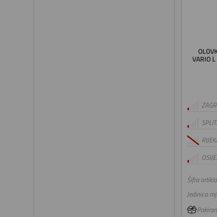
OLOVK
VARIO L
ZAGRE
SPLIT
RIJEK
OSIJE
Šifra artikla
Jedinica mje
Pakiranj