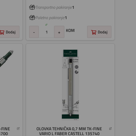
Transportno pakiranje:
1
Paletno pakiranje:
1
KOM
Dodaj
-
+
Dodaj
-FINE
OLOVKA TEHNIČKA 0,7 MM TK-FINE
5700
VARIO L FABER CASTELL 135740