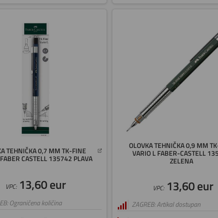
OLOVKA TEHNIČKA 0,9 MM TK
A TEHNIČKA 0,7 MM TK-FINE
VARIO L FABER-CASTELL 13
 FABER CASTELL 135742 PLAVA
ZELENA
13,60 eur
13,60 eur
VPC:
VPC:
B: Ograničena količina
ZAGREB: Artikal dostupan