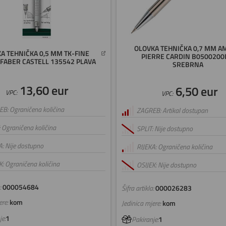
OLOVKA TEHNIČKA 0,7 MM 
A TEHNIČKA 0,5 MM TK-FINE
PIERRE CARDIN B0500200
 FABER CASTELL 135542 PLAVA
SREBRNA
13,60 eur
6,50 eur
VPC:
VPC:
B: Ograničena količina
ZAGREB: Artikal dostupan
: Ograničena količina
SPLIT: Nije dostupno
A: Nije dostupno
RIJEKA: Ograničena količina
K: Ograničena količina
OSIJEK: Nije dostupno
:
000054684
Šifra artikla:
000026283
re:
kom
Jedinica mjere:
kom
e:
1
Pakiranje:
1