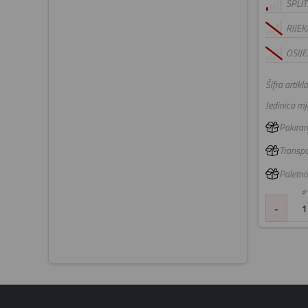
SPLIT
RIJEK
OSIJE
Šifra artikla
Jedinica mje
Pakiranj
Transpo
Paletno
-