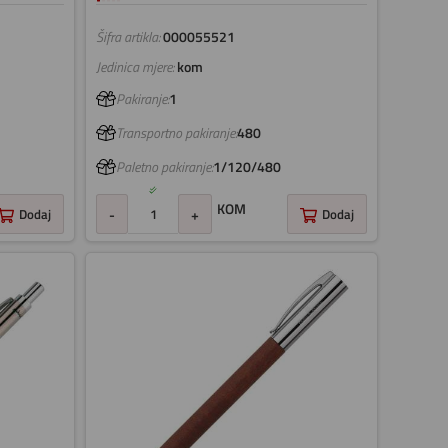
Šifra artikla:
000055521
Jedinica mjere:
kom
Pakiranje:
1
Transportno pakiranje:
480
Paletno pakiranje:
1/120/480
KOM
Dodaj
-
+
Dodaj