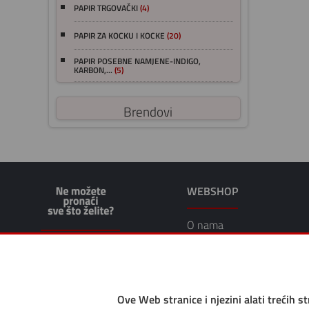
PAPIR TRGOVAČKI
(4)
PAPIR ZA KOCKU I KOCKE
(20)
PAPIR POSEBNE NAMJENE-INDIGO,
KARBON,...
(5)
Brendovi
WEBSHOP
O nama
Uvjeti prodaje
Osobni podatci i obrada
Ove Web stranice i njezini alati trećih s