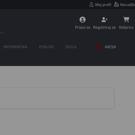
Moj profil
Narudžb
Prijavi se
Registriraj se
Košarica
INFORMATIKA
POKLON
ŠKOLA
AKCIJA