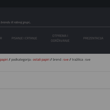
OTPREMA I
OR
PISANJE I CRTANJE
PREZENTACIJA
ODRŽAVANJE
papiri
// podkategorija :
ostali papiri
// brend :
sve
// tražilica : sve