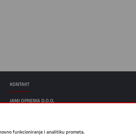
KONTAKT
JAMI OPREMA D.O.O.
Adresa: Rijeka, Ružićeva 22
Tel: +385 (0)51 214 684
Email: web@jami-oprema.hr
Pon-Pet: 7:30-15:30
SVE ISKAZANE CIJENE SU VELEPRODAJNE (VPC), BEZ
snovno funkcioniranje i analitiku prometa.