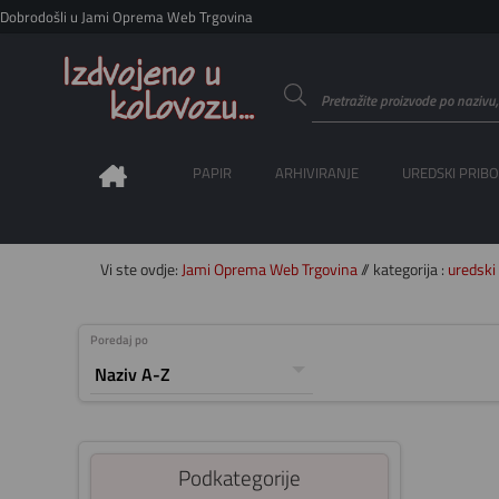
Dobrodošli u Jami Oprema Web Trgovina
PAPIR
ARHIVIRANJE
UREDSKI PRIB
Vi ste ovdje:
Jami Oprema Web Trgovina
// kategorija :
uredski 
Poredaj po
Podkategorije