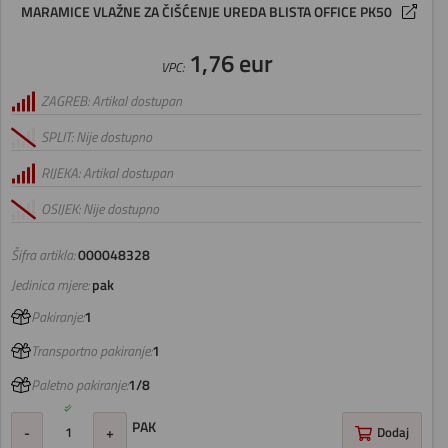
MARAMICE VLAŽNE ZA ČIŠĆENJE UREDA BLISTA OFFICE PK50
1,76 eur
VPC:
ZAGREB: Artikal dostupan
SPLIT: Nije dostupno
RIJEKA: Artikal dostupan
OSIJEK: Nije dostupno
Šifra artikla:
000048328
Jedinica mjere:
pak
Pakiranje:
1
Transportno pakiranje:
1
Paletno pakiranje:
1/8
PAK
-
+
Dodaj