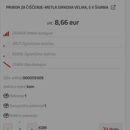
PRIBOR ZA ČIŠĆENJE-METLA SIRKOVA VELIKA, 5 X ŠIVANA
8,66 eur
VPC:
ZAGREB: Artikal dostupan
SPLIT: Ograničena količina
RIJEKA: Ograničena količina
OSIJEK: Nije dostupno
Šifra artikla:
000059309
Jedinica mjere:
kom
Pakiranje:
1
Transportno pakiranje:
1
Paletno pakiranje:
KOM
-
+
Dodaj