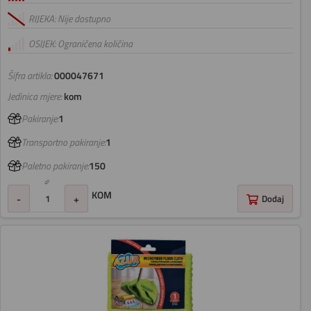
RIJEKA: Nije dostupno
OSIJEK: Ograničena količina
Šifra artikla:
000047671
Jedinica mjere:
kom
Pakiranje:
1
Transportno pakiranje:
1
Paletno pakiranje:
150
KOM
-
+
Dodaj