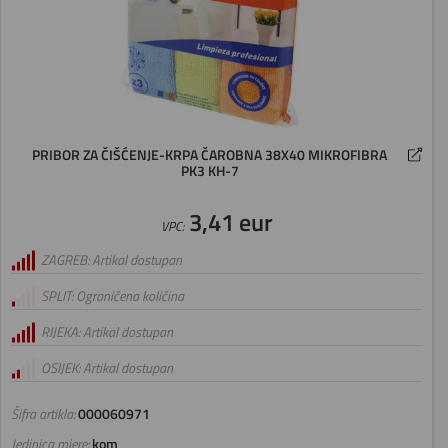
PRIBOR ZA ČIŠĆENJE-KRPA ČAROBNA 38X40 MIKROFIBRA
PK3 KH-7
3,41 eur
VPC:
ZAGREB: Artikal dostupan
SPLIT: Ograničena količina
RIJEKA: Artikal dostupan
OSIJEK: Artikal dostupan
Šifra artikla:
000060971
Jedinica mjere:
kom