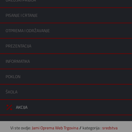
UREDSKI PRIBOR
PISANJE I CRTANJE
OTPREMA I ODRŽAVANJE
PREZENTACIJA
INFORMATIKA
POKLON
ŠKOLA
AKCIJA
Vi ste ovdje:
Jami Oprema Web Trgovina
// kategorija :
sredstva