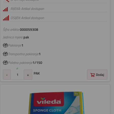
RIJEKA: Artikal dostupan
OSIJEK: Artikal dostupan
Šifra artikla:
000059308
Jedinica mjere:
pak
Pakiranje:
1
Transportno pakiranje:
1
Paletno pakiranje:
1/150
PAK
-
+
Dodaj