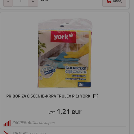
-
+
Dodaj
PRIBOR ZA ČIŠĆENJE-KRPA TRULEX PK3 YORK
1,21 eur
VPC:
ZAGREB: Artikal dostupan
SPLIT: Nije dostupno