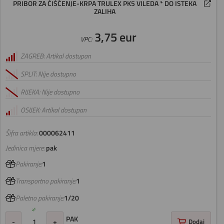
PRIBOR ZA ČIŠĆENJE-KRPA TRULEX PK5 VILEDA * DO ISTEKA
ZALIHA
3,75 eur
VPC:
ZAGREB: Artikal dostupan
SPLIT: Nije dostupno
RIJEKA: Nije dostupno
OSIJEK: Artikal dostupan
Šifra artikla:
000062411
Jedinica mjere:
pak
Pakiranje:
1
Transportno pakiranje:
1
Paletno pakiranje:
1/20
PAK
-
+
Dodaj