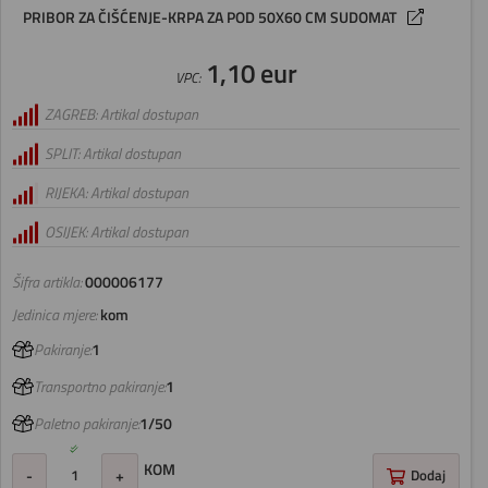
PRIBOR ZA ČIŠĆENJE-KRPA ZA POD 50X60 CM SUDOMAT
1,10 eur
VPC:
ZAGREB: Artikal dostupan
SPLIT: Artikal dostupan
RIJEKA: Artikal dostupan
OSIJEK: Artikal dostupan
Šifra artikla:
000006177
Jedinica mjere:
kom
Pakiranje:
1
Transportno pakiranje:
1
Paletno pakiranje:
1/50
KOM
-
+
Dodaj