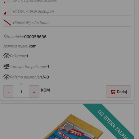
SPLIT: Ograničena količina
RIJEKA: Artikal dostupan
OSIJEK: Nije dostupno
Šifra artikla:
000058636
Jedinica mjere:
kom
Pakiranje:
1
Transportno pakiranje:
1
Paletno pakiranje:
1/40
KOM
-
+
Dodaj
DO ISTEKA ZALIHA