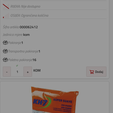
RIJEKA: Nije dostupno
OSIJEK: Ograničena količina
Šifra artikla:
000062412
Jedinica mjere:
kom
Pakiranje:
1
Transportno pakiranje:
1
Paletno pakiranje:
16
KOM
-
+
Dodaj