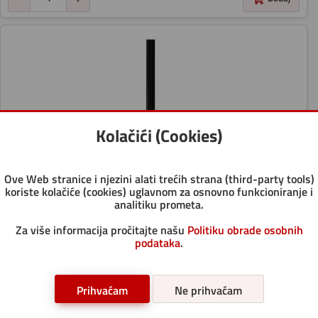
Kolačići (Cookies)
Ove Web stranice i njezini alati trećih strana (third-party tools)
koriste kolačiće (cookies) uglavnom za osnovno funkcioniranje i
analitiku prometa.
PRIBOR ZA ČIŠĆENJE-METLA SOBNA "NATURAL" 8/46 S
Za više informacija pročitajte našu
Politiku obrade osobnih
DRŽALOM NIVETA CRNA
podataka
.
5,71 eur
VPC:
Prihvaćam
Ne prihvaćam
ZAGREB: Artikal dostupan