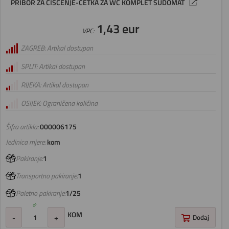
PRIBOR ZA ČIŠĆENJE-ČETKA ZA WC KOMPLET SUDOMAT
1,43 eur
VPC:
ZAGREB: Artikal dostupan
SPLIT: Artikal dostupan
RIJEKA: Artikal dostupan
OSIJEK: Ograničena količina
Šifra artikla:
000006175
Jedinica mjere:
kom
Pakiranje:
1
Transportno pakiranje:
1
Paletno pakiranje:
1/25
KOM
-
+
Dodaj