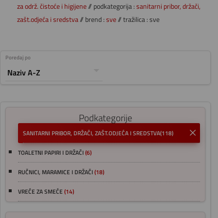
za održ. čistoće i higijene
// podkategorija :
sanitarni pribor, držači,
zašt.odjeća i sredstva
// brend :
sve
// tražilica : sve
Poredaj po
Podkategorije
SANITARNI PRIBOR, DRŽAČI, ZAŠT.ODJEĆA I SREDSTVA
(118)
TOALETNI PAPIRI I DRŽAČI
(6)
RUČNICI, MARAMICE I DRŽAČI
(18)
VREĆE ZA SMEĆE
(14)