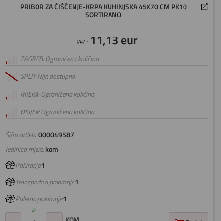
PRIBOR ZA ČIŠĆENJE-KRPA KUHINJSKA 45X70 CM PK10
SORTIRANO
11,13 eur
VPC:
ZAGREB: Ograničena količina
SPLIT: Nije dostupno
RIJEKA: Ograničena količina
OSIJEK: Ograničena količina
Šifra artikla:
000049587
Jedinica mjere:
kom
Pakiranje:
1
Transportno pakiranje:
1
Paletno pakiranje:
1
KOM