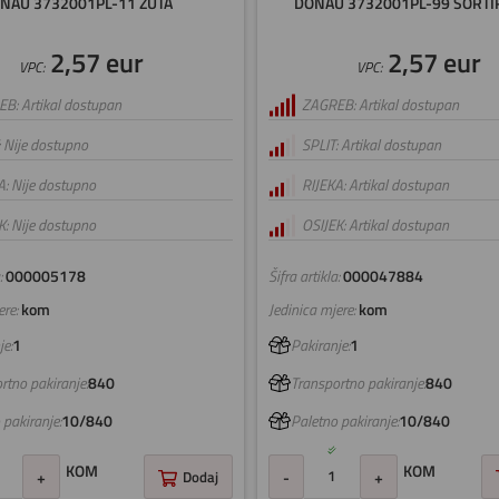
NAU 3732001PL-11 ŽUTA
DONAU 3732001PL-99 SORT
2,57 eur
2,57 eur
VPC:
VPC:
B: Artikal dostupan
ZAGREB: Artikal dostupan
: Nije dostupno
SPLIT: Artikal dostupan
A: Nije dostupno
RIJEKA: Artikal dostupan
K: Nije dostupno
OSIJEK: Artikal dostupan
:
000005178
Šifra artikla:
000047884
re:
kom
Jedinica mjere:
kom
e:
1
Pakiranje:
1
rtno pakiranje:
840
Transportno pakiranje:
840
 pakiranje:
10/840
Paletno pakiranje:
10/840
KOM
KOM
+
Dodaj
-
+