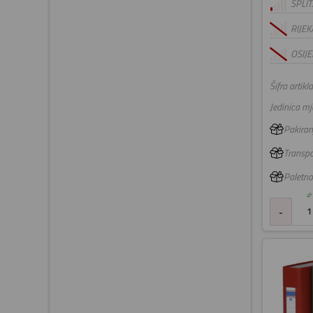
SPLIT
RIJEK
OSIJE
Šifra artikla
Jedinica mje
Pakiranj
Transpo
Paletno
-