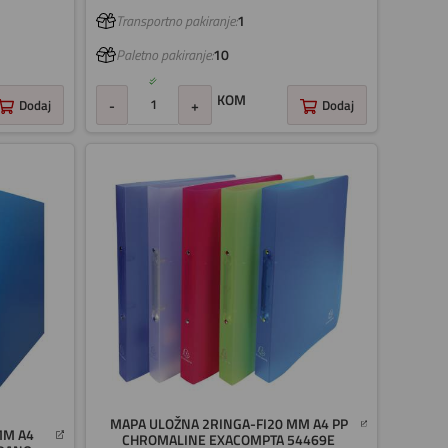
Transportno pakiranje:
1
Paletno pakiranje:
10
KOM
-
+
Dodaj
Dodaj
MAPA ULOŽNA 2RINGA-FI20 MM A4 PP
MM A4
CHROMALINE EXACOMPTA 54469E