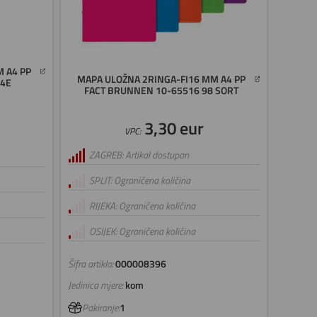
 A4 PP
MAPA ULOŽNA 2RINGA-FI16 MM A4 PP
94E
FACT BRUNNEN 10-65516 98 SORT
3,30 eur
VPC:
ZAGREB: Artikal dostupan
SPLIT: Ograničena količina
RIJEKA: Ograničena količina
OSIJEK: Ograničena količina
Šifra artikla:
000008396
Jedinica mjere:
kom
Pakiranje:
1