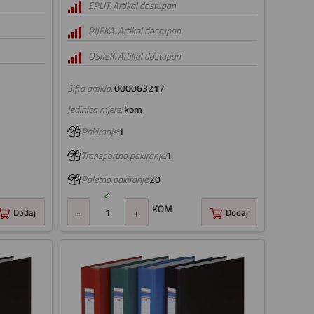
SPLIT: Artikal dostupan
RIJEKA: Artikal dostupan
OSIJEK: Artikal dostupan
Šifra artikla:
000063217
Jedinica mjere:
kom
Pakiranje:
1
Transportno pakiranje:
1
Paletno pakiranje:
20
KOM
Dodaj
-
+
Dodaj