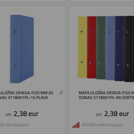
ULOŽNA 2RINGA-FI20 MM A5
MAPA ULOŽNA 2RINGA-FI20 
NAU 3718001PL-10 PLAVA
DONAU 3718001PL-99 SORT
2,38 eur
2,38 eur
VPC:
VPC:
B: Nije dostupno
ZAGREB: Artikal dostupan