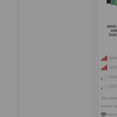
MAPA 
KAR
EXA
ZAGRE
SPLIT
RIJEK
OSIJE
Šifra artikla
Jedinica mje
Pakiranj