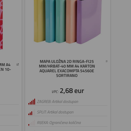
MAPA ULOŽNA 2D RINGA-FI25
MM A4
MM/HRBAT-40 MM A4 KARTON
EN 10-
AQUAREL EXACOMPTA 54560E
SORTIRANO
2,68 eur
VPC:
ZAGREB: Artikal dostupan
SPLIT: Artikal dostupan
RIJEKA: Ograničena količina