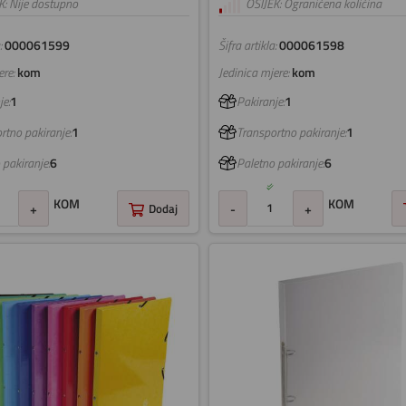
K: Nije dostupno
OSIJEK: Ograničena količina
:
000061599
Šifra artikla:
000061598
re:
kom
Jedinica mjere:
kom
e:
1
Pakiranje:
1
rtno pakiranje:
1
Transportno pakiranje:
1
 pakiranje:
6
Paletno pakiranje:
6
KOM
KOM
+
Dodaj
-
+