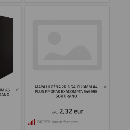
MAPA ULOŽNA 2RINGA-FI20MM A4
MM A5
PLUS PP OPAK EXACOMPTA 54699E
IRANO
SORTIRANO
2,32 eur
VPC:
ZAGREB: Artikal dostupan