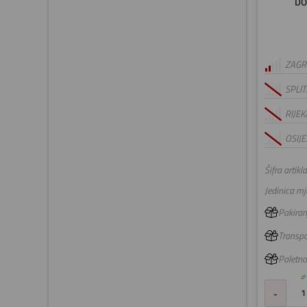
DO
ZAGRE
SPLIT
RIJEK
OSIJE
Šifra artikla
Jedinica mje
Pakiranj
Transpo
Paletno
-