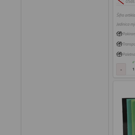
OSIJE
Šifra artikla
Jedinica mje
Pakiranj
Transpo
Paletno
-