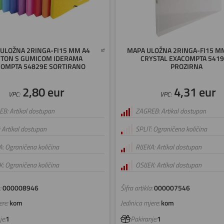
ULOŽNA 2RINGA-FI15 MM A4
MAPA ULOŽNA 2RINGA-FI15 MM
TON S GUMICOM IDERAMA
CRYSTAL EXACOMPTA 541
COMPTA 54829E SORTIRANO
PROZIRNA
2,80 eur
4,31 eur
VPC:
VPC:
B: Artikal dostupan
ZAGREB: Artikal dostupan
: Artikal dostupan
SPLIT: Ograničena količina
A: Ograničena količina
RIJEKA: Artikal dostupan
K: Ograničena količina
OSIJEK: Artikal dostupan
:
000008946
Šifra artikla:
000007546
re:
kom
Jedinica mjere:
kom
e:
1
Pakiranje:
1