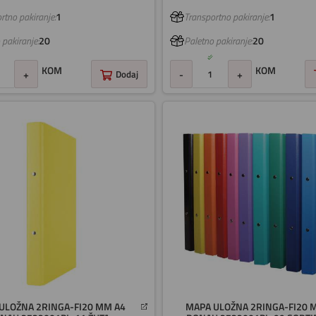
rtno pakiranje:
1
Transportno pakiranje:
1
 pakiranje:
20
Paletno pakiranje:
20
KOM
KOM
+
Dodaj
-
+
ULOŽNA 2RINGA-FI20 MM A4
MAPA ULOŽNA 2RINGA-FI20 