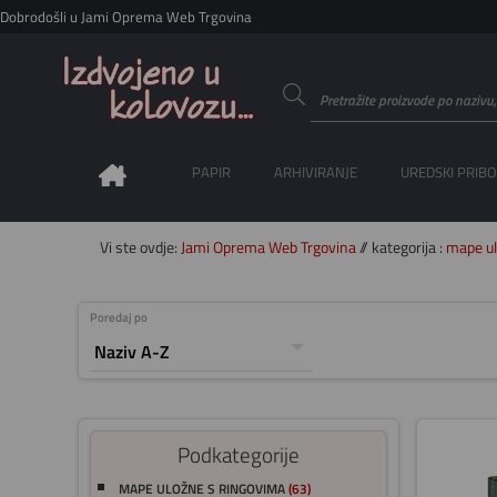
Dobrodošli u Jami Oprema Web Trgovina
PAPIR
ARHIVIRANJE
UREDSKI PRIB
Vi ste ovdje:
Jami Oprema Web Trgovina
// kategorija :
mape u
Poredaj po
Podkategorije
MAPE ULOŽNE S RINGOVIMA
(63)