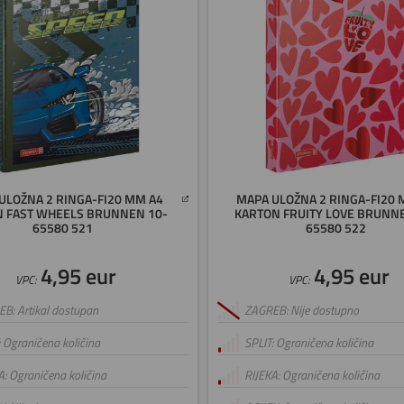
ULOŽNA 2 RINGA-FI20 MM A4
MAPA ULOŽNA 2 RINGA-FI20 
 FAST WHEELS BRUNNEN 10-
KARTON FRUITY LOVE BRUNN
65580 521
65580 522
4,95 eur
4,95 eur
VPC:
VPC:
B: Artikal dostupan
ZAGREB: Nije dostupno
: Ograničena količina
SPLIT: Ograničena količina
A: Ograničena količina
RIJEKA: Ograničena količina