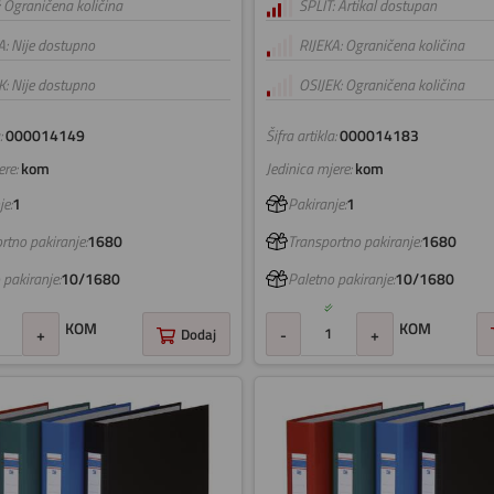
: Ograničena količina
SPLIT: Artikal dostupan
A: Nije dostupno
RIJEKA: Ograničena količina
K: Nije dostupno
OSIJEK: Ograničena količina
:
000014149
Šifra artikla:
000014183
re:
kom
Jedinica mjere:
kom
e:
1
Pakiranje:
1
rtno pakiranje:
1680
Transportno pakiranje:
1680
 pakiranje:
10/1680
Paletno pakiranje:
10/1680
KOM
KOM
+
Dodaj
-
+