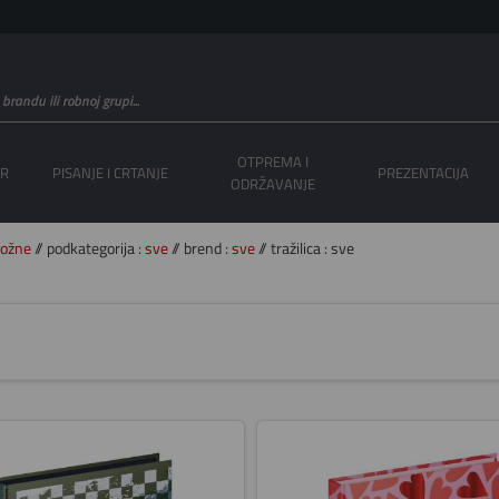
OTPREMA I
OR
PISANJE I CRTANJE
PREZENTACIJA
ODRŽAVANJE
ložne
// podkategorija :
sve
// brend :
sve
// tražilica : sve