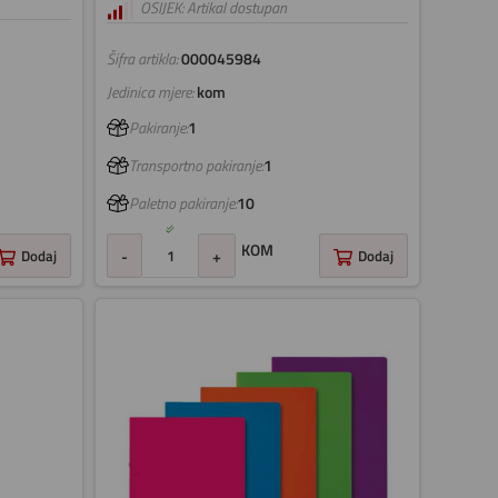
OSIJEK: Artikal dostupan
Šifra artikla:
000045984
Jedinica mjere:
kom
Pakiranje:
1
Transportno pakiranje:
1
Paletno pakiranje:
10
KOM
Dodaj
-
+
Dodaj