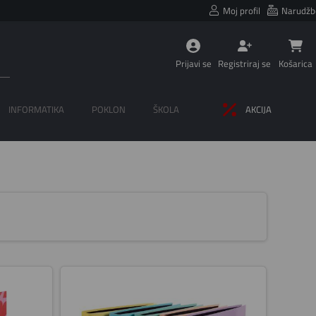
Moj profil
Narudžb
Prijavi se
Registriraj se
Košarica
INFORMATIKA
POKLON
ŠKOLA
AKCIJA