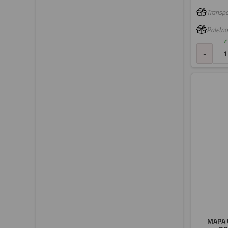
Transpo
Paletno
-
MAPA 