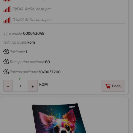
RIJEKA: Artikal dostupan
OSIJEK: Artikal dostupan
Šifra artikla:
000043048
Jedinica mjere:
kom
Pakiranje:
1
Transportno pakiranje:
80
Paletno pakiranje:
20/80/7200
KOM
-
+
Dodaj