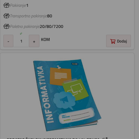
Pakiranje:
1
Transportno pakiranje:
80
Paletno pakiranje:
20/80/7200
KOM
-
+
Dodaj