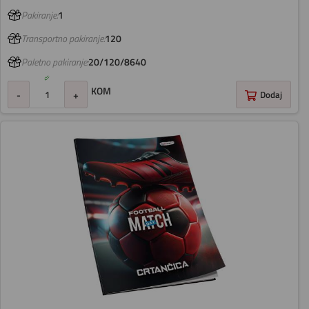
Pakiranje:
1
Transportno pakiranje:
120
Paletno pakiranje:
20/120/8640
KOM
-
+
Dodaj