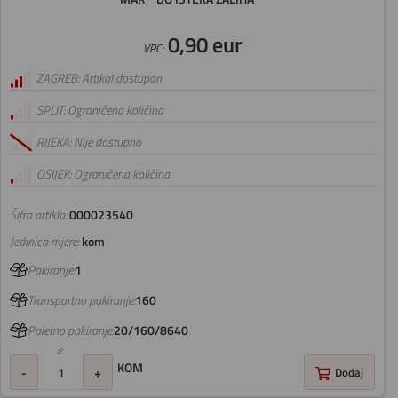
0,90 eur
VPC:
ZAGREB: Artikal dostupan
SPLIT: Ograničena količina
RIJEKA: Nije dostupno
OSIJEK: Ograničena količina
Šifra artikla:
000023540
Jedinica mjere:
kom
Pakiranje:
1
Transportno pakiranje:
160
Paletno pakiranje:
20/160/8640
KOM
-
+
Dodaj