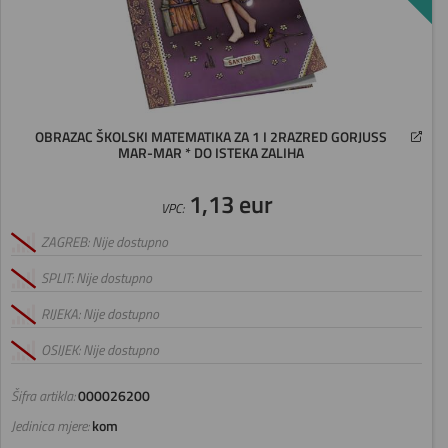
OBRAZAC ŠKOLSKI MATEMATIKA ZA 1 I 2RAZRED GORJUSS
MAR-MAR * DO ISTEKA ZALIHA
1,13 eur
VPC:
ZAGREB: Nije dostupno
SPLIT: Nije dostupno
RIJEKA: Nije dostupno
OSIJEK: Nije dostupno
Šifra artikla:
000026200
Jedinica mjere:
kom