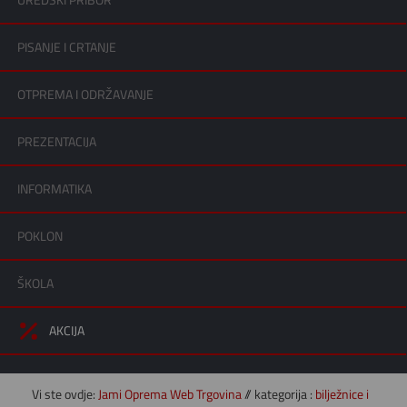
UREDSKI PRIBOR
PISANJE I CRTANJE
OTPREMA I ODRŽAVANJE
PREZENTACIJA
INFORMATIKA
POKLON
ŠKOLA
AKCIJA
Vi ste ovdje:
Jami Oprema Web Trgovina
// kategorija :
bilježnice i