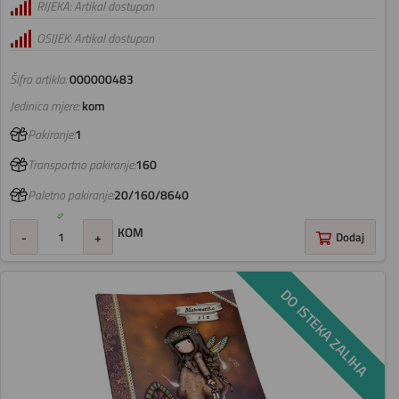
RIJEKA: Artikal dostupan
OSIJEK: Artikal dostupan
Šifra artikla:
000000483
Jedinica mjere:
kom
Pakiranje:
1
Transportno pakiranje:
160
Paletno pakiranje:
20/160/8640
KOM
-
+
Dodaj
DO ISTEKA ZALIHA