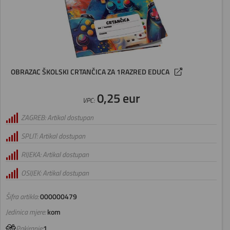
OBRAZAC ŠKOLSKI CRTANČICA ZA 1RAZRED EDUCA
0,25 eur
VPC:
ZAGREB: Artikal dostupan
SPLIT: Artikal dostupan
RIJEKA: Artikal dostupan
OSIJEK: Artikal dostupan
Šifra artikla:
000000479
Jedinica mjere:
kom
Pakiranje:
1