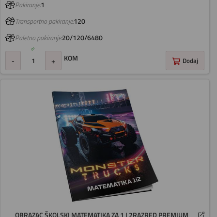
Pakiranje:
1
Transportno pakiranje:
120
Paletno pakiranje:
20/120/6480
KOM
-
+
Dodaj
OBRAZAC ŠKOLSKI MATEMATIKA ZA 1 I 2RAZRED PREMIUM