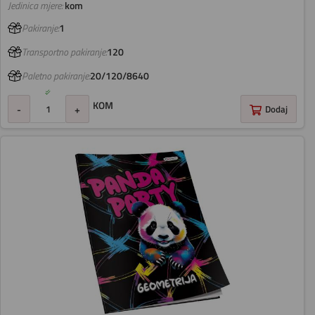
Jedinica mjere:
kom
Pakiranje:
1
Transportno pakiranje:
120
Paletno pakiranje:
20/120/8640
KOM
-
+
Dodaj