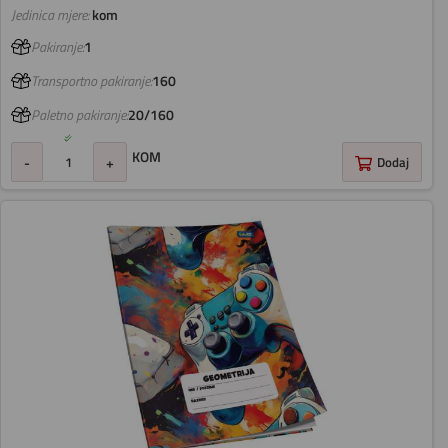
Jedinica mjere:
kom
Pakiranje:
1
Transportno pakiranje:
160
Paletno pakiranje:
20/160
KOM
-
+
Dodaj