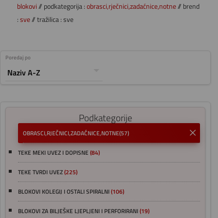
blokovi
// podkategorija :
obrasci,rječnici,zadaćnice,notne
// brend
:
sve
// tražilica : sve
Poredaj po
Podkategorije
OBRASCI,RJEČNICI,ZADAĆNICE,NOTNE
(57)
TEKE MEKI UVEZ I DOPISNE
(84)
TEKE TVRDI UVEZ
(225)
BLOKOVI KOLEGIJ I OSTALI SPIRALNI
(106)
BLOKOVI ZA BILJEŠKE LJEPLJENI I PERFORIRANI
(19)