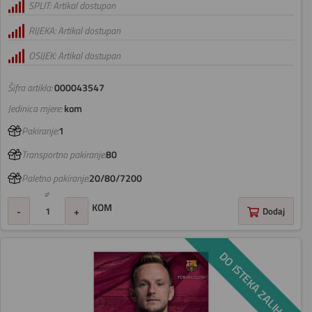
SPLIT: Artikal dostupan
RIJEKA: Artikal dostupan
OSIJEK: Artikal dostupan
Šifra artikla:
000043547
Jedinica mjere:
kom
Pakiranje:
1
Transportno pakiranje:
80
Paletno pakiranje:
20/80/7200
KOM
-
+
Dodaj
DO ISTEKA ZALIHA