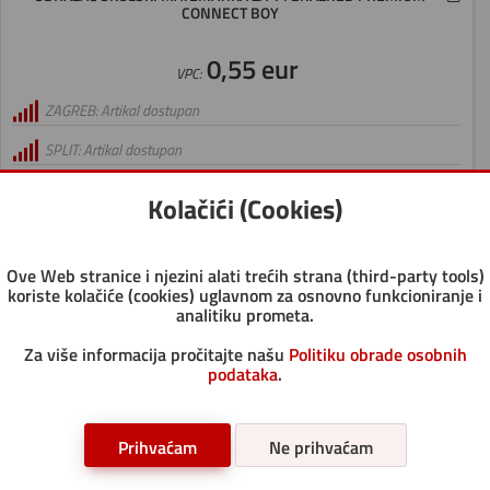
CONNECT BOY
0,55 eur
VPC:
ZAGREB: Artikal dostupan
SPLIT: Artikal dostupan
RIJEKA: Artikal dostupan
Kolačići (Cookies)
OSIJEK: Artikal dostupan
Ove Web stranice i njezini alati trećih strana (third-party tools)
Šifra artikla:
000003886
koriste kolačiće (cookies) uglavnom za osnovno funkcioniranje i
Jedinica mjere:
kom
analitiku prometa.
Pakiranje:
1
Za više informacija pročitajte našu
Politiku obrade osobnih
podataka
.
Transportno pakiranje:
80
Paletno pakiranje:
20/80/7200
Prihvaćam
Ne prihvaćam
KOM
-
+
Dodaj