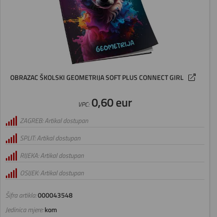
OBRAZAC ŠKOLSKI GEOMETRIJA SOFT PLUS CONNECT GIRL
0,60 eur
VPC:
ZAGREB: Artikal dostupan
SPLIT: Artikal dostupan
RIJEKA: Artikal dostupan
OSIJEK: Artikal dostupan
Šifra artikla:
000043548
Jedinica mjere:
kom