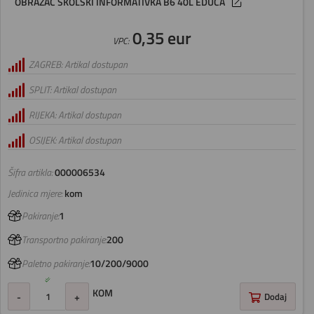
OBRAZAC ŠKOLSKI INFORMATIVKA B6 40L EDUCA
0,35 eur
VPC:
ZAGREB: Artikal dostupan
SPLIT: Artikal dostupan
RIJEKA: Artikal dostupan
OSIJEK: Artikal dostupan
Šifra artikla:
000006534
Jedinica mjere:
kom
Pakiranje:
1
Transportno pakiranje:
200
Paletno pakiranje:
10/200/9000
KOM
-
+
Dodaj