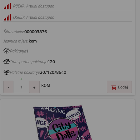
RIJEKA: Artikal dostupan
OSIJEK: Artikal dostupan
Šifra artikla:
000003876
Jedinica mjere:
kom
Pakiranje:
1
Transportno pakiranje:
120
Paletno pakiranje:
20/120/8640
KOM
-
+
Dodaj