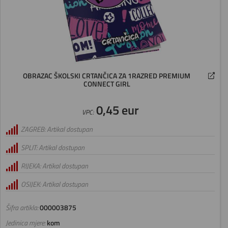
OBRAZAC ŠKOLSKI CRTANČICA ZA 1RAZRED PREMIUM
CONNECT GIRL
0,45 eur
VPC:
ZAGREB: Artikal dostupan
SPLIT: Artikal dostupan
RIJEKA: Artikal dostupan
OSIJEK: Artikal dostupan
Šifra artikla:
000003875
Jedinica mjere:
kom