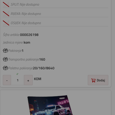
SPLIT: Nije dostupno
RIJEKA: Nije dostupno
OSIJEK: Nije dostupno
Šifra artikla:
000026198
Jedinica mjere:
kom
Pakiranje:
1
Transportno pakiranje:
160
Paletno pakiranje:
20/160/8640
KOM
-
+
Dodaj