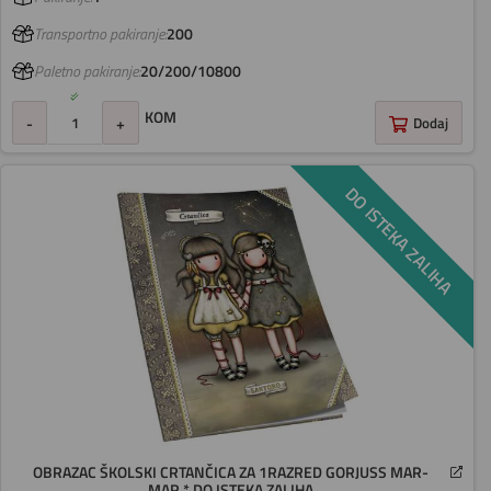
Transportno pakiranje:
200
Paletno pakiranje:
20/200/10800
KOM
-
+
Dodaj
DO ISTEKA ZALIHA
OBRAZAC ŠKOLSKI CRTANČICA ZA 1RAZRED GORJUSS MAR-
MAR * DO ISTEKA ZALIHA