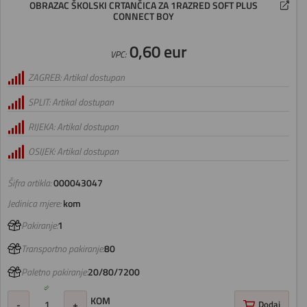
OBRAZAC ŠKOLSKI CRTANČICA ZA 1RAZRED SOFT PLUS
CONNECT BOY
0,60 eur
VPC:
ZAGREB: Artikal dostupan
SPLIT: Artikal dostupan
RIJEKA: Artikal dostupan
OSIJEK: Artikal dostupan
Šifra artikla:
000043047
Jedinica mjere:
kom
Pakiranje:
1
Transportno pakiranje:
80
Paletno pakiranje:
20/80/7200
KOM
-
+
Dodaj